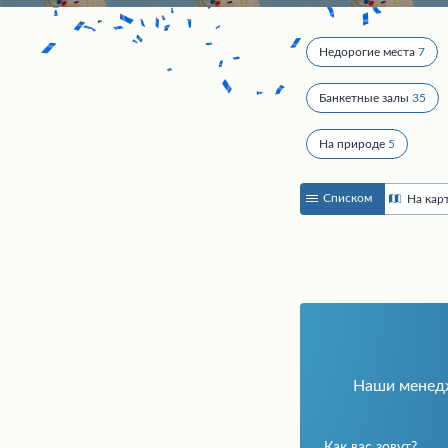
Недорогие места
7
Банкетные залы
35
На природе
5
Списком
На кар
Наши мене