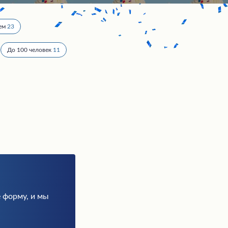
ем
23
До 100 человек
11
 форму, и мы