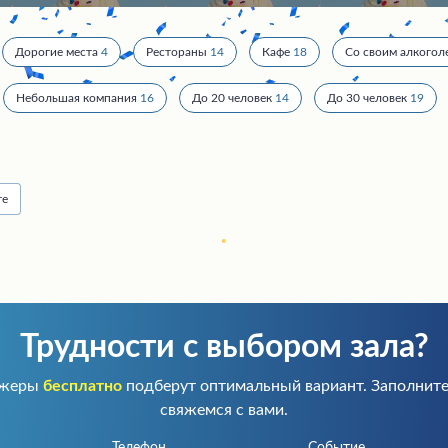
Дорогие места
4
Рестораны
14
Кафе
18
Со своим алкогол
Небольшая компания
16
До 20 человек
14
До 30 человек
19
те
Трудности с выбором зала?
джеры
бесплатно
подберут оптимальный вариант. Заполните
свяжемся с вами.