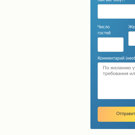
Как вас зовут?
Число
Же
гостей
Комментарий
(нео