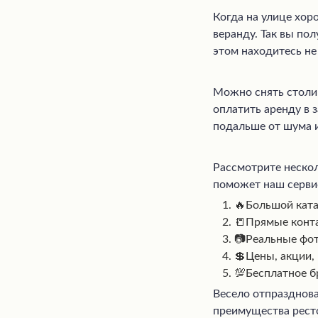
Когда на улице хо
веранду. Так вы по
этом находитесь не
Можно снять столик
оплатить аренду в 
подальше от шума и
Рассмотрите нескол
поможет наш сервис
🔥Большой ката
📒Прямые конт
📷Реальные фот
💲Цены, акции,
💯Бесплатное б
Весело отпразднова
преимущества ресто