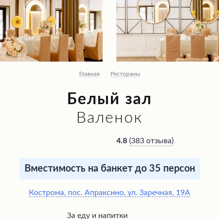
Главная
Рестораны
Белый зал
Валенок
(
383 отзыва
)
4.8
Вместимость на банкет до 35 персон
Кострома, пос. Апраксино, ул. Заречная, 19А
За еду и напитки