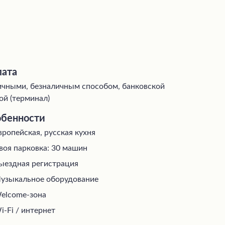
ата
чными, безналичным способом, банковской
ой (терминал)
бенности
вропейская, русская кухня
воя парковка: 30 машин
ыездная регистрация
узыкальное оборудование
elcome-зона
i-Fi / интернет