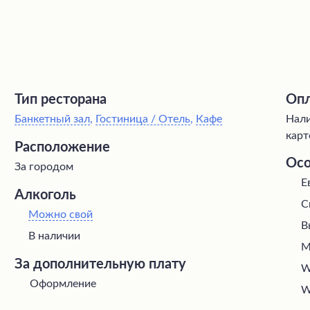
Тип ресторана
Опл
Банкетный зал
,
Гостиница / Отель
,
Кафе
Нали
карт
Расположение
Осо
За городом
Е
Алкоголь
С
Можно свой
В
В наличии
М
За дополнительную плату
W
Оформление
W