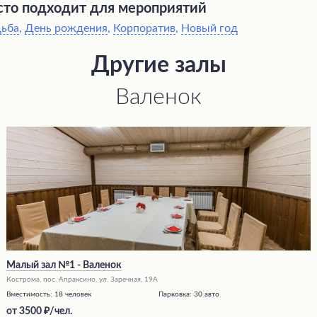
то подходит для мероприятий
дьба
,
День рождения
,
Корпоратив
,
Новый год
Другие залы
Валенок
Малый зал №1 - Валенок
Кострома, пос. Апраксино, ул. Заречная, 19А
Вместимость:
18 человек
Парковка:
30 авто
от
3500
/чел.