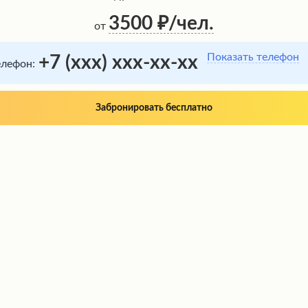
3500
/чел.
от
Показать телефон
+7 (xxx) xxx-xx-xx
елефон:
Забронировать бесплатно