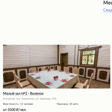
Мес
Сва
Малый зал №2 - Валенок
Кострома, пос. Апраксино, ул. Заречная, 19А
Вместимость:
12 человек
Парковка:
30 авто
от
3500
/чел.