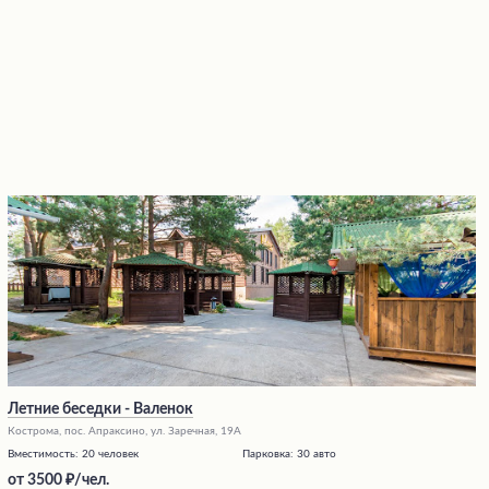
Летние беседки - Валенок
Кострома, пос. Апраксино, ул. Заречная, 19А
Вместимость:
20 человек
Парковка:
30 авто
от
3500
/чел.